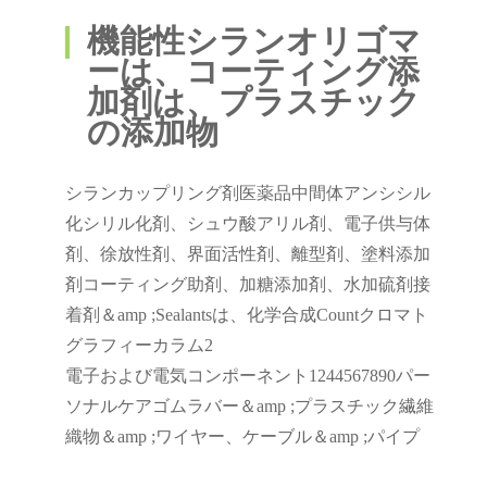
機能性シランオリゴマ
ーは、コーティング添
加剤は、プラスチック
の添加物
シランカップリング剤医薬品中間体アンシシル
化シリル化剤、シュウ酸アリル剤、電子供与体
剤、徐放性剤、界面活性剤、離型剤、塗料添加
剤コーティング助剤、加糖添加剤、水加硫剤接
着剤＆amp ;Sealantsは、化学合成Countクロマト
グラフィーカラム2
電子および電気コンポーネント1244567890パー
ソナルケアゴムラバー＆amp ;プラスチック繊維
織物＆amp ;ワイヤー、ケーブル＆amp ;パイプ