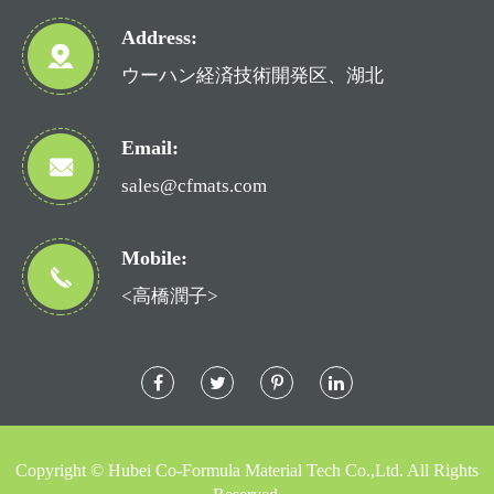
Address:
ウーハン経済技術開発区、湖北
Email:
sales@cfmats.com
Mobile:
<高橋潤子>
Copyright ©
Hubei Co-Formula Material Tech Co.,Ltd.
All Rights