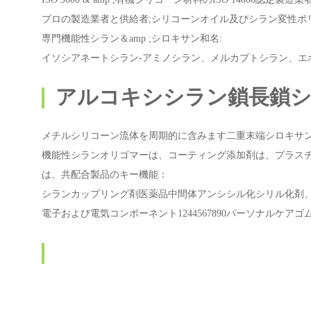
プロの製造業者と供給者;シリコーンオイル及びシラン変性ポ
専門機能性シラン＆amp ;シロキサン和名:
イソシアネートシラン-アミノシラン、メルカプトシラン、エ
アルコキシシラン鎖長鎖
メチルシリコーン流体を周期的に含みます二重末端シロキサ
機能性シランオリゴマーは、コーティング添加剤は、プラス
は、共配合製品のキー機能：
シランカップリング剤医薬品中間体アンシシル化シリル化剤、シュ
電子および電気コンポーネント1244567890パーソナルケアゴム