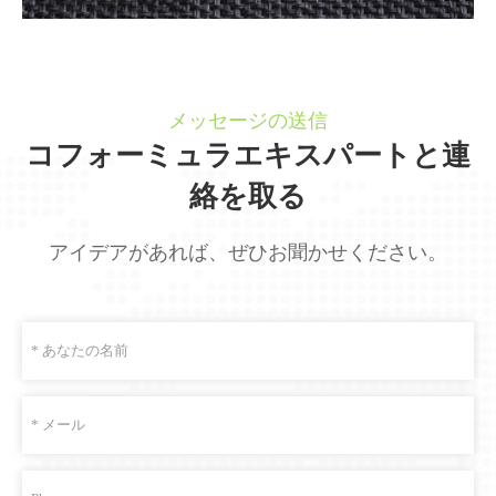
メッセージの送信
コフォーミュラエキスパートと連
絡を取る
アイデアがあれば、ぜひお聞かせください。