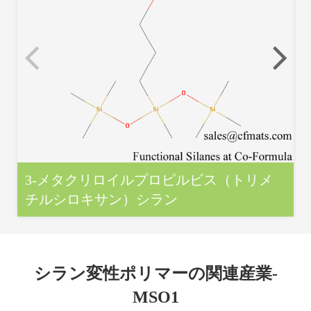
3‐メタクリロイルプロピルビス（トリメ
チルシロキサン）シラン
シラン変性ポリマーの関連産業-
MSO1