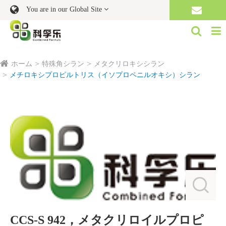
You are in our Global Site
ホーム
特殊角シラン
メタクリロキシシラン
メチロキシプロピルトリス（イソプロペニルオキシ）シラン
CCS‐S 942，メタクリロイルプロピ