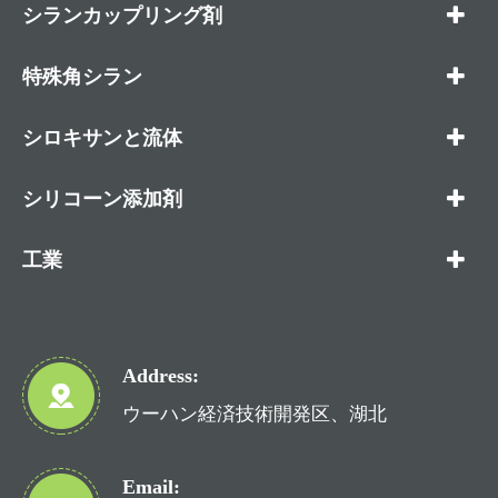
シランカップリング剤
特殊角シラン
シロキサンと流体
シリコーン添加剤
工業
Address:
ウーハン経済技術開発区、湖北
Email: