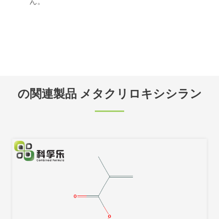
ん。
の関連製品 メタクリロキシシラン