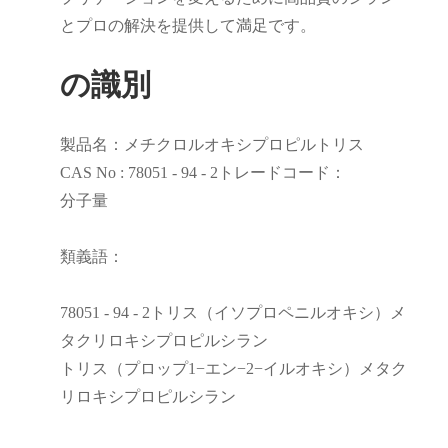
とプロの解決を提供して満足です。
の識別
製品名：メチクロルオキシプロピルトリス
CAS No : 78051 - 94 - 2トレードコード：
分子量
類義語：
78051 - 94 - 2トリス（イソプロペニルオキシ）メ
タクリロキシプロピルシラン
トリス（プロップ1−エン−2−イルオキシ）メタク
リロキシプロピルシラン