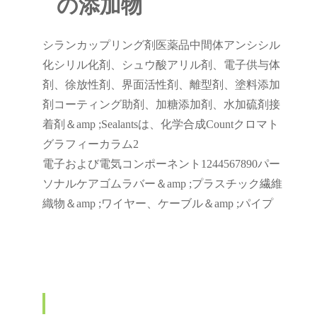
の添加物
シランカップリング剤医薬品中間体アンシシル
化シリル化剤、シュウ酸アリル剤、電子供与体
剤、徐放性剤、界面活性剤、離型剤、塗料添加
剤コーティング助剤、加糖添加剤、水加硫剤接
着剤＆amp ;Sealantsは、化学合成Countクロマト
グラフィーカラム2
電子および電気コンポーネント1244567890パー
ソナルケアゴムラバー＆amp ;プラスチック繊維
織物＆amp ;ワイヤー、ケーブル＆amp ;パイプ