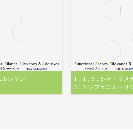
ニルシラン
1，1，5，5‐テトラメ
3，3‐ジフェニルトリ
サン