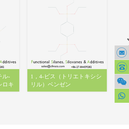
チル‐
1，4‐ビス（トリエトキシシ
フ
シロキ
リル）ベンゼン
ン