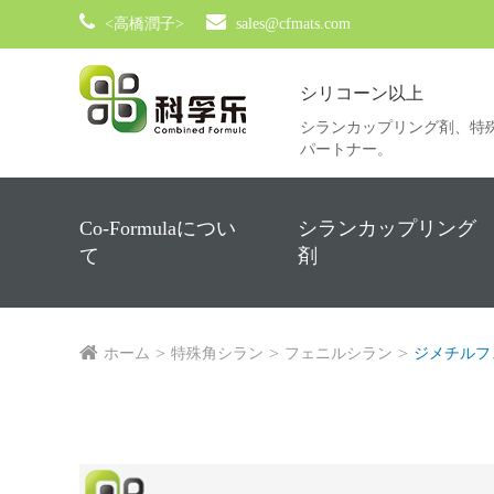
<高橋潤子>
sales@cfmats.com
シリコーン以上
シランカップリング剤、特
パートナー。
Co-Formulaについ
シランカップリング
て
剤
ホーム
特殊角シラン
フェニルシラン
ジメチルフ