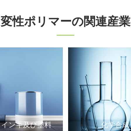
変性ポリマーの関連産業-
，インキ及び塗料
化学合成