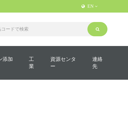
EN
ン添加
工
資源センタ
連絡
業
ー
先