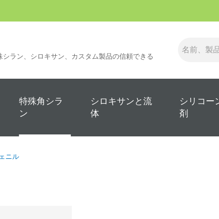
殊シラン、シロキサン、カスタム製品の信頼できる
特殊角シラ
シロキサンと流
シリコー
ン
体
剤
ェニル