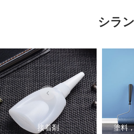
シラン
接着剤
塗料