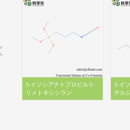
3‐イソシアナトプロピルト
3‐イ
リメトキシシラン
チル