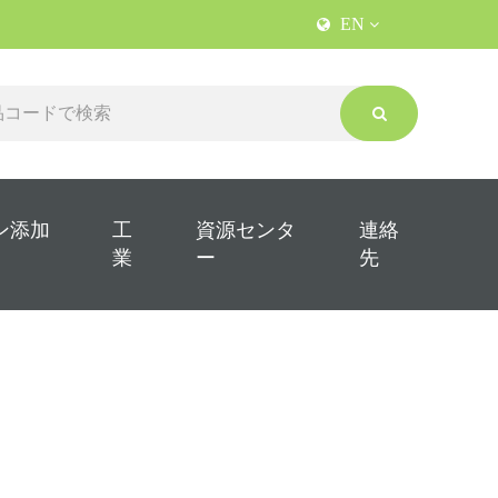
EN
ン添加
工
資源センタ
連絡
業
ー
先