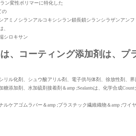
シラン変性ポリマーに特化した
ての
ンアミノシランアルコキシシラン鎖長鎖シランシラザンアンフ
は、
端シロキサン
ーは、コーティング添加剤は、プ
シリル化剤、シュウ酸アリル剤、電子供与体剤、徐放性剤、界
剤、水加硫剤接着剤＆amp ;Sealantsは、化学合成Count
ソナルケアゴムラバー＆amp ;プラスチック繊維織物＆amp ;ワイ