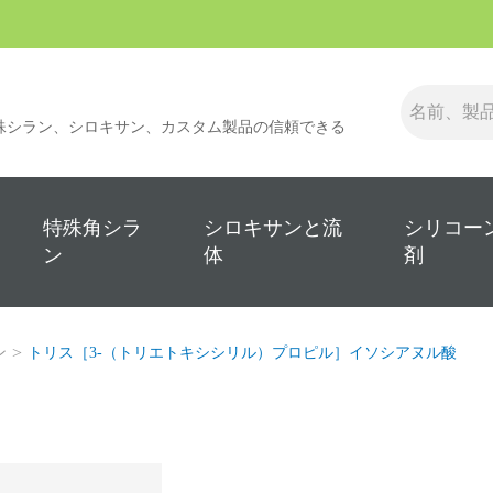
殊シラン、シロキサン、カスタム製品の信頼できる
特殊角シラ
シロキサンと流
シリコー
ン
体
剤
ン
トリス［3‐（トリエトキシシリル）プロピル］イソシアヌル酸