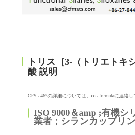
トリス［3‐（トリエトキ
酸 説明
CFS - 465の詳細については、co - formulaに
ISO 9000＆amp ;有
業者；シランカップリ