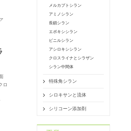
メルカプトシラン
アミノシラン
ァ
長鎖シラン
エポキシシラン
ビニルシラン
ラ
アシロキシシラン
クロスライナとシラザン
シラン中間体
面
特殊角シラン
クロ
シロキサンと流体
ヤ
シリコーン添加剤