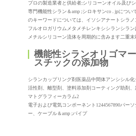
プロの製造業者と供給者;シリコーンオイル及び
専門機能性シラン＆amp ;シロキサンco . jpについ
のキーワードについては、イソシアナートシラノ
フルオロガリウムメタメチレンキシシランシラン
メチルシリコーン流体を周期的に含みます二重末
機能性シランオリゴマ
スチックの添加物
シランカップリング剤医薬品中間体アンシシル化
活性剤、離型剤、塗料添加剤コーティング助剤、加糖添加
マトグラフィーカラム2
電子および電気コンポーネント1244567890パー
ー、ケーブル＆amp ;パイプ