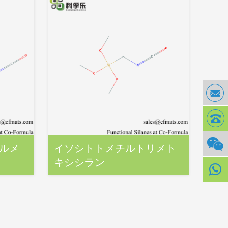
ピルメ
イソシトトメチルトリメト
イ
ン
キシシラン
キ