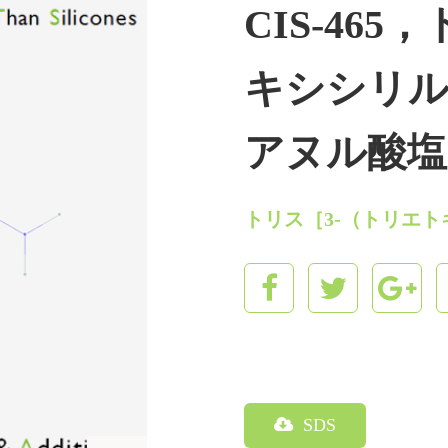
CIS‐46
キシシリ
アヌル酸塩，C
トリス［3‐（トリエ
SDS