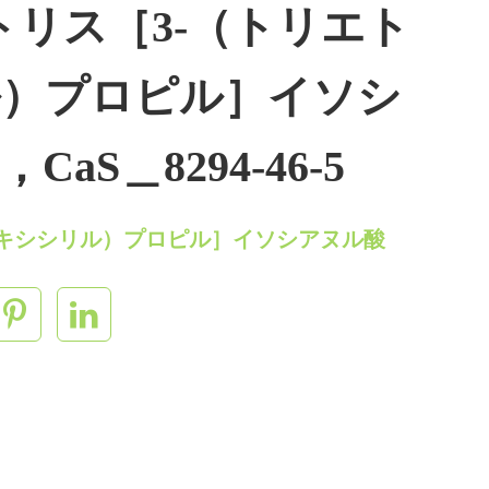
5，トリス［3‐（トリエト
ル）プロピル］イソシ
aS＿8294‐46‐5
トキシシリル）プロピル］イソシアヌル酸