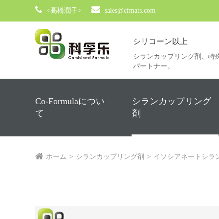
<高橋潤子>
sales@cfmats.com
シリコーン以上
シランカップリング剤、特
パートナー。
Co-Formulaについ
シランカップリング
て
剤
ホーム
シランカップリング剤
イソシアネートシラ