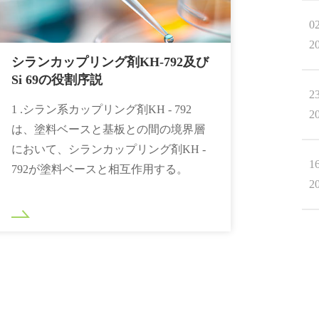
0
2
シランカップリング剤KH‐792及び
Si 69の役割序説
2
1 .シラン系カップリング剤KH - 792
2
は、塗料ベースと基板との間の境界層
において、シランカップリング剤KH -
1
792が塗料ベースと相互作用する。
2