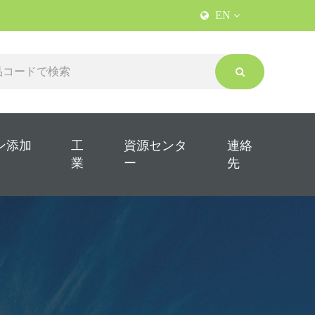
EN
ン添加
工
資源センタ
連絡
業
ー
先