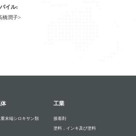
バイル:
高橋潤子>
流体
工業
二重末端シロキサン類
接着剤
塗料，インキ及び塗料