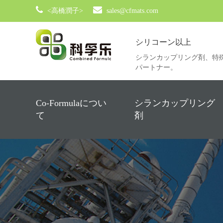
<高橋潤子>
sales@cfmats.com
シリコーン以上
シランカップリング剤、特
パートナー。
Co-Formulaについ
シランカップリング
て
剤