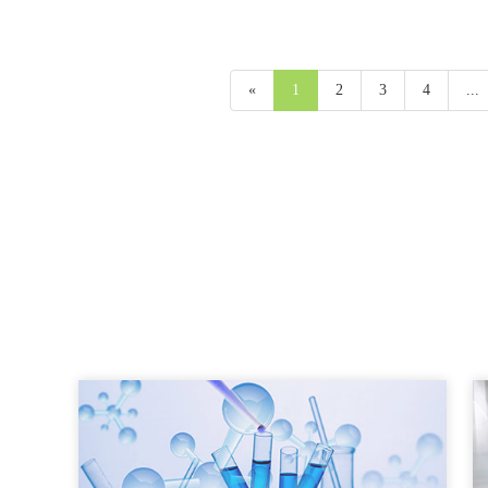
トキシシラン
ルシラン
«
1
2
3
4
...