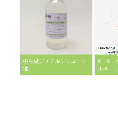
中粘度ジメチルシリコーン
N，N，
油
ル‐N′′
シリル
ジン