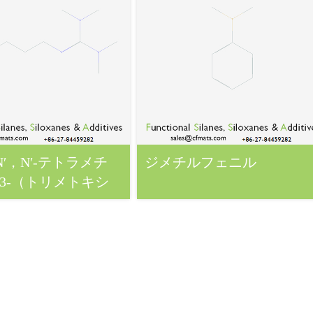
N′，N′‐テトラメチ
ジメチルフェニル
‐［3‐（トリメトキシ
）プロピル］グアニ