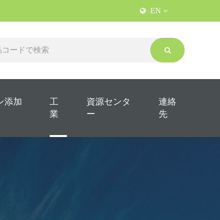
EN
ン添加
工
資源センタ
連絡
業
ー
先