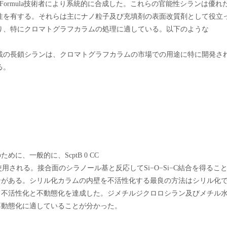
o-Formula技術者により系統的に合成した。これらの官能性シランは優れ
性を有する。それらは主にナノ粒子及び充填剤の表面改質剤として役立
り、特にクロマトグラフカラムの処理に適している。以下のような
載の長鎖シランは、クロマトグラフカラムの市場での用途に特に開発さ
る。
、一般的に、ScptB 0 CC
される。接合面のシラノール基と反応してSi−O−Si−C結合を得るこ
ンがある。シリル化カラムの内壁を不活性化する最良の方法はシリル化
て不活性化と不動態化を達成した。ジメチルジクロロシラン及びメチル
不動態化に適していることが分かった。