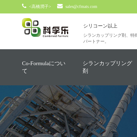
<高橋潤子>
sales@cfmats.com
シリコーン以上
シランカップリング剤、特
パートナー。
Co-Formulaについ
シランカップリング
て
剤