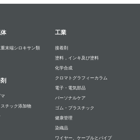
流体
工業
二重末端シロキサン類
接着剤
塗料，インキ及び塗料
化学合成
クロマトグラフィーカラム
加剤
電子・電気部品
ゴマ
パーソナルケア
ラスチック添加物
ゴム・プラスチック
ー
健康管理
染織品
ワイヤー、ケーブルとパイプ