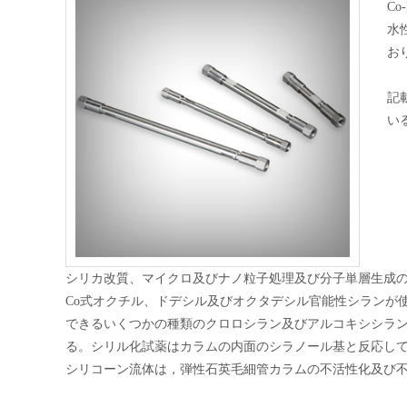
C
水
お
記
い
シリカ改質、マイクロ及びナノ粒子処理及び分子単層生成のために
Co式オクチル、ドデシル及びオクタデシル官能性シランが使用
できるいくつかの種類のクロロシラン及びアルコキシシラ
る。シリル化試薬はカラムの内面のシラノール基と反応し
シリコーン流体は，弾性石英毛細管カラムの不活性化及び